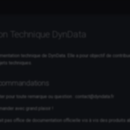
on Technique DynData
umentation technique de DynData. Elle a pour objectif de cont
jets techniques.
ecommandations
er pour toute remarque ou question :
contact@dyndata.fr
nder avec grand plaisir !
t pas office de documentation officielle vis à vis des produits 