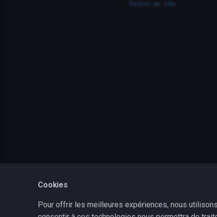
System calls (auditd)
Retour au site
Malwares
Malwares / VirusTotal
Virus / ClamAv
Vulnérabilités / CVE
Cookies
Pour offrir les meilleures expériences, nous utiliso
consentir à ces technologies nous permettra de trait